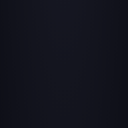
+7 (863) 261-89-65
info@f-present.ru
Шоурум: Москва, Варшавское шоссе, д. 9 с1
Офис: Ростов-на-Дону, Варфоломеева, д. 150
Каталог
Новый год
О компании
Летний отдых и спорт
Hivibes