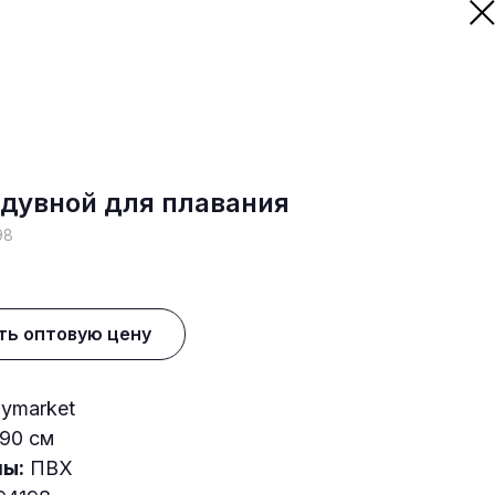
адувной для плавания
98
ть оптовую цену
ymarket
90 см
ы:
ПВХ