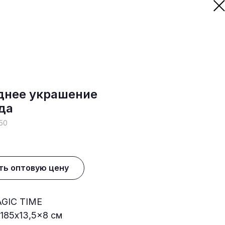
днее украшение
да
50
ть оптовую цену
GIC TIME
185x13,5x8 см