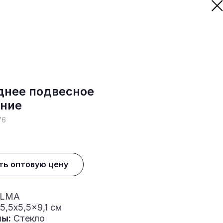
днее подвесное
ние
76
ть оптовую цену
LMA
5,5x5,5x9,1 см
ы:
Стекло