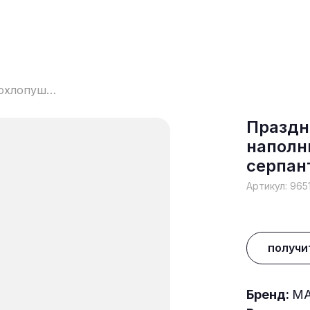
Праздничная пневмохлопушка с наполнителем из разноцветного серпантина с предсказаниями
Праздн
наполн
серпан
Артикул:
965
получи
Бренд:
MA