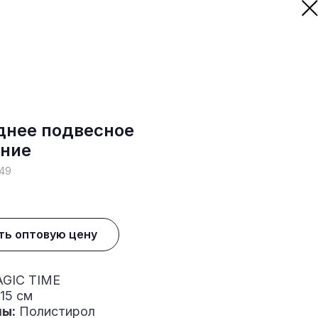
днее подвесное
ние
49
ть оптовую цену
GIC TIME
15 см
ы:
Полистирол