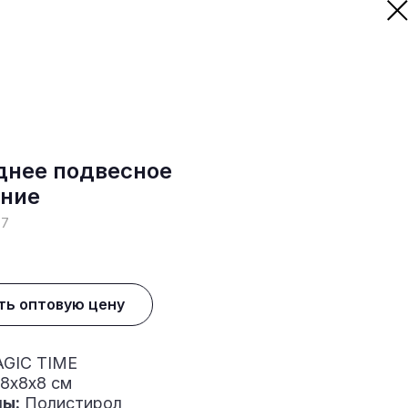
днее подвесное
ние
57
ть оптовую цену
GIC TIME
8х8х8 см
ы:
Полистирол