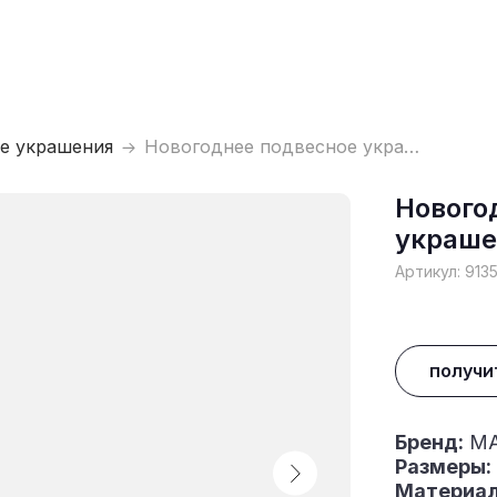
е украшения
Новогоднее подвесное украшение
Нового
украше
Артикул:
913
получи
Бренд:
MA
Размеры:
Материал