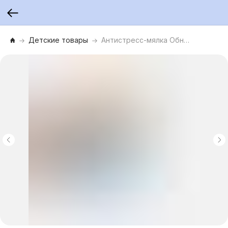
Детские товары
Антистресс-мялка Обнимяшки «Мишки», микс 2 вида, шоубокс 12 шт