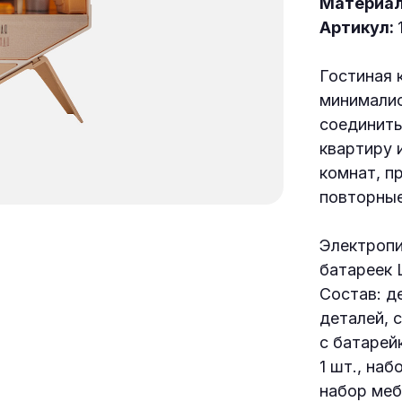
Материа
Артикул:
Гостиная 
минималис
соединить
квартиру 
комнат, п
повторные
Электропи
батареек 
Состав: д
деталей, 
с батарей
1 шт., наб
набор мебе