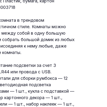
л:
Пластик, бумага, картон
1003718
комната в трендовом
тичном стиле. Комнаты можно
 между собой в одну большую
и собрать большой домик из любых
рисоединяя к нему любые, даже
 комнаты.
тание подсветки за счет 3
LR44 или провода с USB.
етали для сборки румбокса — 12
светодиодная подсветка
ками — 1 шт., кукла с подставкой —
ор картонного декора — 1 шт.,
ли — 1 шт., набор наклеек — 1 шт.,