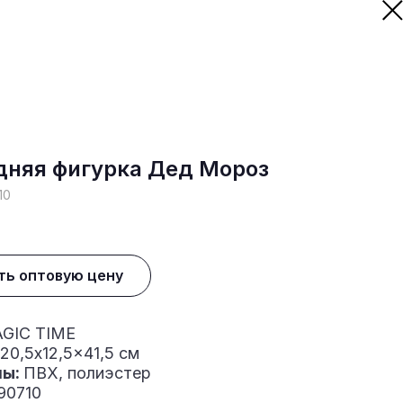
дняя фигурка Дед Мороз
10
ть оптовую цену
GIC TIME
20,5x12,5x41,5 см
лы:
ПВХ, полиэстер
90710