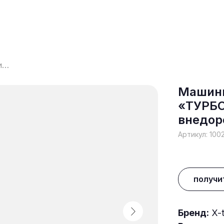
Машинка на радиуправлении «ТУРБО. Реактивный внедорожник»
Машинк
«ТУРБО
внедор
Артикул:
100
получи
Бренд:
X-