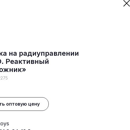
а на радиуправлении
. Реактивный
ожник»
2275
ть оптовую цену
toys