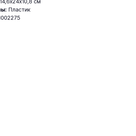
14,6х24х10,8 см
ы:
Пластик
1002275