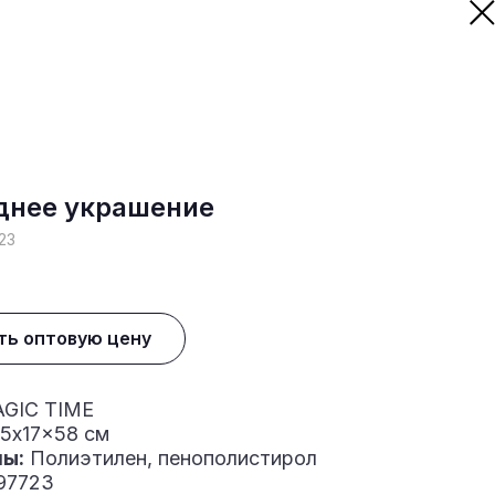
днее украшение
23
ть оптовую цену
GIC TIME
5x17x58 см
ы:
Полиэтилен, пенополистирол
97723