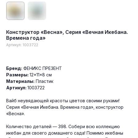
Конструктор «Весна», Серия «Вечная Икебана.
Времена года»
Артикул:
1003722
Бренд:
ФЕНИКС ПРЕЗЕНТ
Размеры:
12×11×8 см
Материалы:
Пластик
Артикул:
1003722
Гарантия качества продукции
Минимальный заказ от 30 тыс. руб.
Вайб неувядающей красоты цветов своими руками!
Доставка по всей России
Серия «Вечная Икебана. Времена года», конструктор
«Весна».
Количество деталей — 398. Собери всю коллекцию
икебан для своего домашнего сада! Помимо икебаны