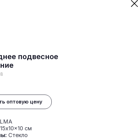
днее подвесное
ние
18
ть оптовую цену
LMA
15x10x10 см
ы:
Стекло