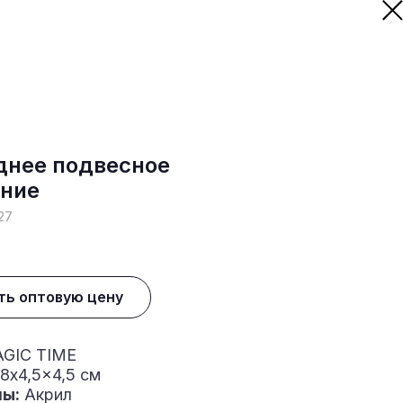
днее подвесное
ние
27
ть оптовую цену
GIC TIME
8x4,5x4,5 см
ы:
Акрил