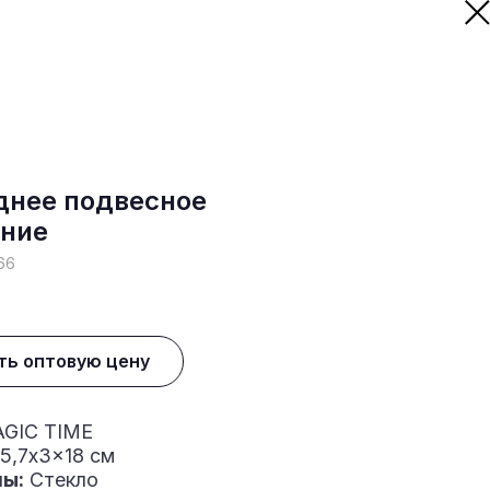
днее подвесное
ние
66
ть оптовую цену
GIC TIME
5,7x3x18 см
ы:
Стекло