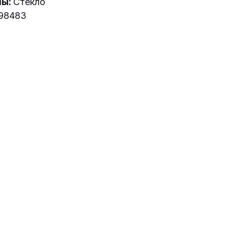
лы:
Стекло
98483