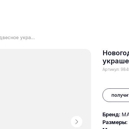
Новогоднее подвесное украшение, набор из 4 штук
Нового
украше
Артикул:
984
получи
Бренд:
MA
Размеры: