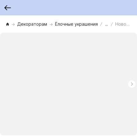
Декораторам
Ёлочные украшения
...
Новогоднее подвесное украшение, набор из 12 штук